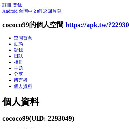
註冊
登錄
Android 台灣中文網
返回首頁
cococo99的個人空間
https://apk.tw/?2293
空間首頁
動態
記錄
日誌
相冊
主題
分享
留言板
個人資料
個人資料
cococo99
(UID: 2293049)