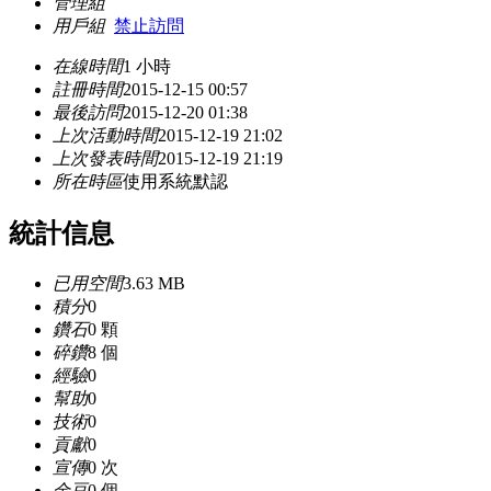
管理組
用戶組
禁止訪問
在線時間
1 小時
註冊時間
2015-12-15 00:57
最後訪問
2015-12-20 01:38
上次活動時間
2015-12-19 21:02
上次發表時間
2015-12-19 21:19
所在時區
使用系統默認
統計信息
已用空間
3.63 MB
積分
0
鑽石
0 顆
碎鑽
8 個
經驗
0
幫助
0
技術
0
貢獻
0
宣傳
0 次
金豆
0 個