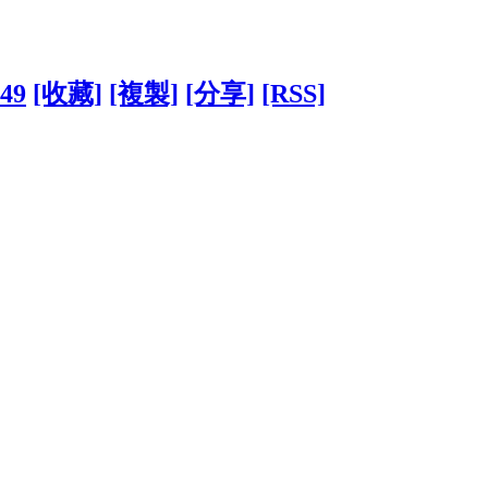
049
[收藏]
[複製]
[分享]
[RSS]