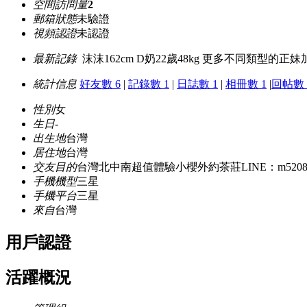
空間訪問量
2
郵箱狀態
未驗證
視頻認證
未認證
最新記錄
沫沫162cm D奶22歲48kg 更多不同類型的正妹加小
統計信息
好友數 6
|
記錄數 1
|
日誌數 1
|
相冊數 1
|
回帖數 
性別
女
生日
-
出生地
台灣
居住地
台灣
交友目的
台灣北中南超值體驗小櫻外約茶莊LINE：m5208
手機機型
三星
手機平台
三星
來自
台灣
用戶認證
活躍概況