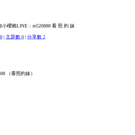
櫻賴LINE：m520888 看 照 約 妹
0
|
主題數 0
|
分享數 2
88 （看照約妹）