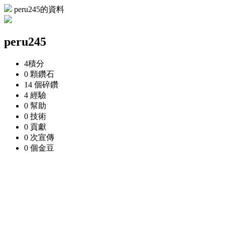
peru245的資料
peru245
4
積分
0 顆
鑽石
14 個
碎鑽
4
經驗
0
幫助
0
技術
0
貢獻
0 次
宣傳
0 個
金豆