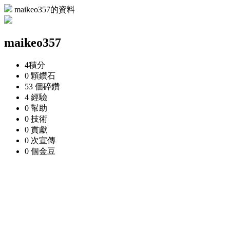
maikeo357的資料
maikeo357
4
積分
0 顆
鑽石
53 個
碎鑽
4
經驗
0
幫助
0
技術
0
貢獻
0 次
宣傳
0 個
金豆