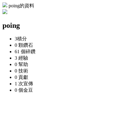
poing的資料
poing
3
積分
0 顆
鑽石
61 個
碎鑽
3
經驗
0
幫助
0
技術
0
貢獻
1 次
宣傳
0 個
金豆