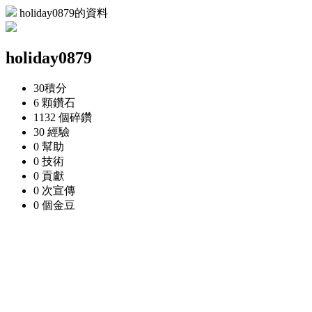
holiday0879的資料
holiday0879
30
積分
6 顆
鑽石
1132 個
碎鑽
30
經驗
0
幫助
0
技術
0
貢獻
0 次
宣傳
0 個
金豆