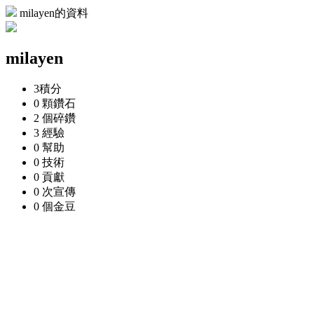
milayen的資料
milayen
3
積分
0 顆
鑽石
2 個
碎鑽
3
經驗
0
幫助
0
技術
0
貢獻
0 次
宣傳
0 個
金豆