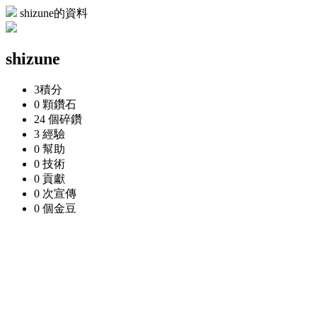
shizune的資料
shizune
3
積分
0 顆
鑽石
24 個
碎鑽
3
經驗
0
幫助
0
技術
0
貢獻
0 次
宣傳
0 個
金豆