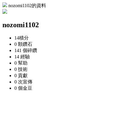
nozomi1102的資料
nozomi1102
14
積分
0 顆
鑽石
141 個
碎鑽
14
經驗
0
幫助
0
技術
0
貢獻
0 次
宣傳
0 個
金豆