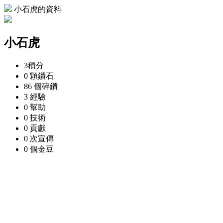
小石虎的資料
小石虎
3
積分
0 顆
鑽石
86 個
碎鑽
3
經驗
0
幫助
0
技術
0
貢獻
0 次
宣傳
0 個
金豆