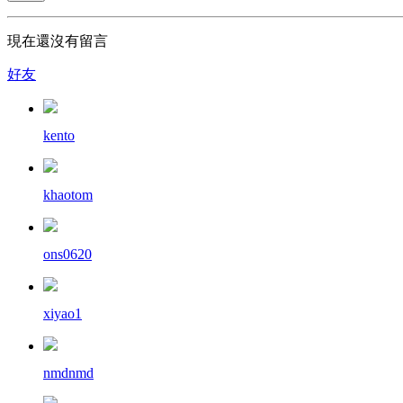
現在還沒有留言
好友
kento
khaotom
ons0620
xiyao1
nmdnmd