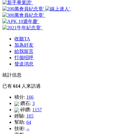
收聽TA
加為好友
給我留言
打個招呼
發送消息
統計信息
已有
614
人來訪過
積分:
166
鑽石:
3
碎鑽:
1157
經驗:
165
幫助:
64
技術:
--