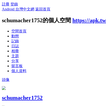
註冊
登錄
Android 台灣中文網
返回首頁
schumacher1752的個人空間
https://apk.t
空間首頁
動態
記錄
日誌
相冊
主題
分享
留言板
個人資料
頭像
schumacher1752