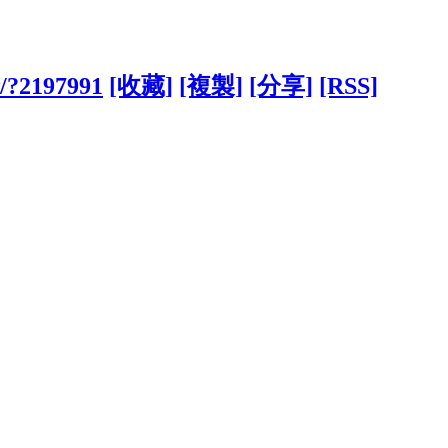
w/?2197991
[收藏]
[複製]
[分享]
[RSS]