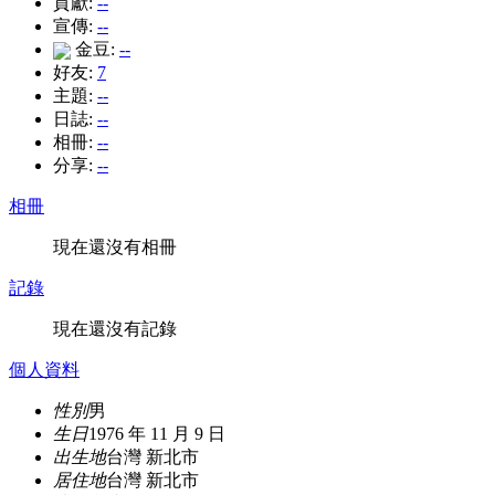
貢獻:
--
宣傳:
--
金豆:
--
好友:
7
主題:
--
日誌:
--
相冊:
--
分享:
--
相冊
現在還沒有相冊
記錄
現在還沒有記錄
個人資料
性別
男
生日
1976 年 11 月 9 日
出生地
台灣 新北市
居住地
台灣 新北市