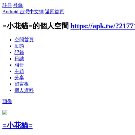
註冊
登錄
Android 台灣中文網
返回首頁
=小花貓=的個人空間
https://apk.tw/?2177
空間首頁
動態
記錄
日誌
相冊
主題
分享
留言板
個人資料
頭像
=小花貓=