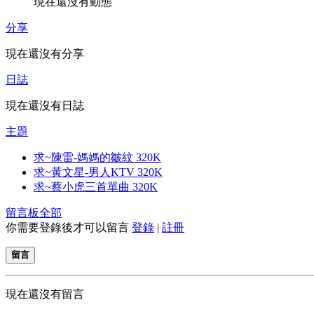
現在還沒有動態
分享
現在還沒有分享
日誌
現在還沒有日誌
主題
求~陳雷-媽媽的皺紋 320K
求~黃文星-男人KTV 320K
求~蔡小虎三首單曲 320K
留言板
全部
你需要登錄後才可以留言
登錄
|
註冊
留言
現在還沒有留言