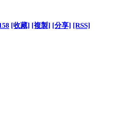
158
[收藏]
[複製]
[分享]
[RSS]