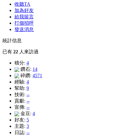
收聽TA
加為好友
給我留言
打個招呼
發送消息
統計信息
已有
22
人來訪過
積分:
4
鑽石:
14
碎鑽:
4571
經驗:
4
幫助:
9
技術:
--
貢獻:
--
宣傳:
--
金豆:
4
好友:
5
主題:
3
日誌:
--