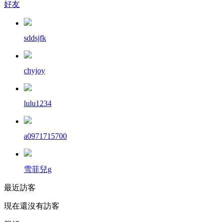
好友
sddsjfk
chyjoy
lulu1234
a0971715700
雪菲兒g
最近訪客
現在還沒有訪客