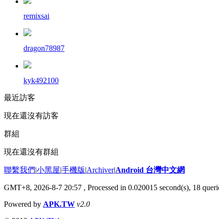
remixsai
dragon78987
kyk492100
最近訪客
現在還沒有訪客
群組
現在還沒有群組
聯繫我們
|
小黑屋
|
手機版
|
Archiver
|
Android 台灣中文網
GMT+8, 2026-8-7 20:57
, Processed in 0.020015 second(s), 18 que
Powered by
APK.TW
v2.0