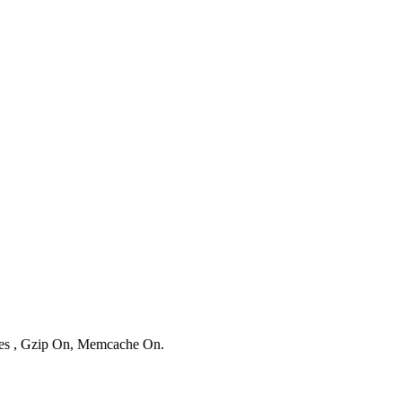
ries , Gzip On, Memcache On.