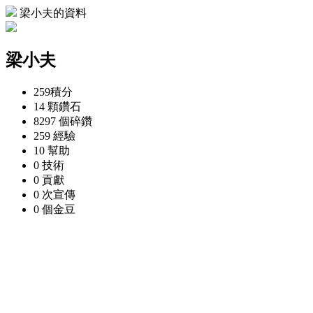
梁小夫的資料
梁小夫
259
積分
14 顆
鑽石
8297 個
碎鑽
259
經驗
10
幫助
0
技術
0
貢獻
0 次
宣傳
0 個
金豆