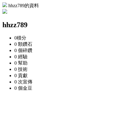
hhzz789的資料
hhzz789
0
積分
0 顆
鑽石
0 個
碎鑽
0
經驗
0
幫助
0
技術
0
貢獻
0 次
宣傳
0 個
金豆