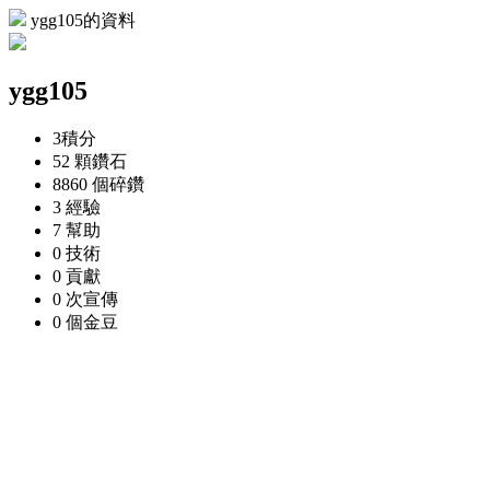
ygg105的資料
ygg105
3
積分
52 顆
鑽石
8860 個
碎鑽
3
經驗
7
幫助
0
技術
0
貢獻
0 次
宣傳
0 個
金豆