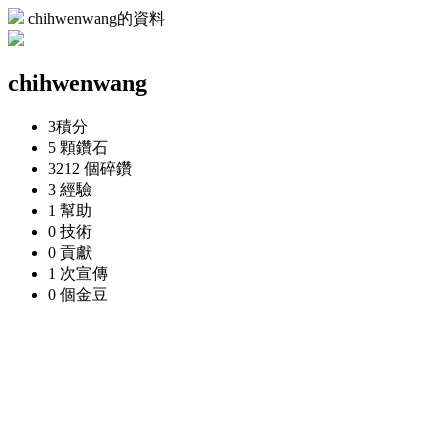
chihwenwang的資料
chihwenwang
3
積分
5 顆
鑽石
3212 個
碎鑽
3
經驗
1
幫助
0
技術
0
貢獻
1 次
宣傳
0 個
金豆