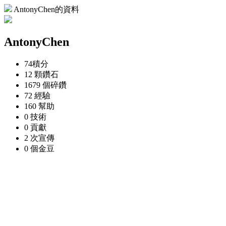
AntonyChen的資料
AntonyChen
74
積分
12 顆
鑽石
1679 個
碎鑽
72
經驗
160
幫助
0
技術
0
貢獻
2 次
宣傳
0 個
金豆