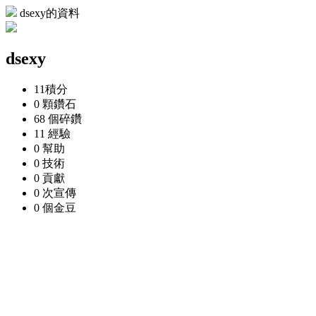
dsexy的資料
dsexy
11
積分
0 顆
鑽石
68 個
碎鑽
11
經驗
0
幫助
0
技術
0
貢獻
0 次
宣傳
0 個
金豆