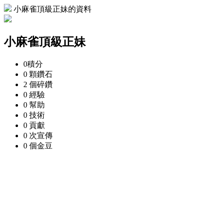
小麻雀頂級正妹的資料
小麻雀頂級正妹
0
積分
0 顆
鑽石
2 個
碎鑽
0
經驗
0
幫助
0
技術
0
貢獻
0 次
宣傳
0 個
金豆