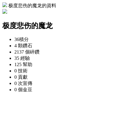
极度悲伤的魔龙的資料
极度悲伤的魔龙
36
積分
4 顆
鑽石
2137 個
碎鑽
35
經驗
125
幫助
0
技術
0
貢獻
0 次
宣傳
0 個
金豆