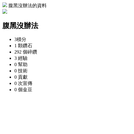
腹黑沒辦法的資料
腹黑沒辦法
3
積分
1 顆
鑽石
292 個
碎鑽
3
經驗
0
幫助
0
技術
0
貢獻
0 次
宣傳
0 個
金豆