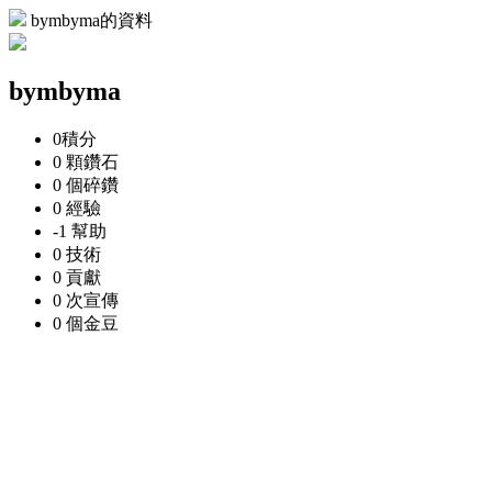
bymbyma的資料
bymbyma
0
積分
0 顆
鑽石
0 個
碎鑽
0
經驗
-1
幫助
0
技術
0
貢獻
0 次
宣傳
0 個
金豆