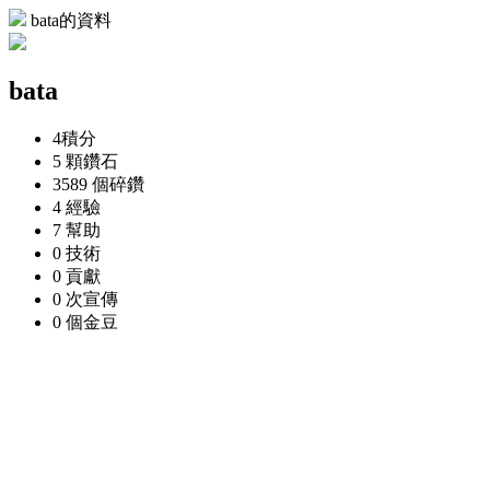
bata的資料
bata
4
積分
5 顆
鑽石
3589 個
碎鑽
4
經驗
7
幫助
0
技術
0
貢獻
0 次
宣傳
0 個
金豆