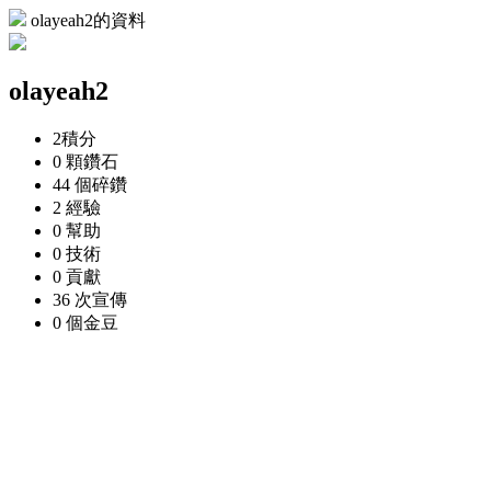
olayeah2的資料
olayeah2
2
積分
0 顆
鑽石
44 個
碎鑽
2
經驗
0
幫助
0
技術
0
貢獻
36 次
宣傳
0 個
金豆