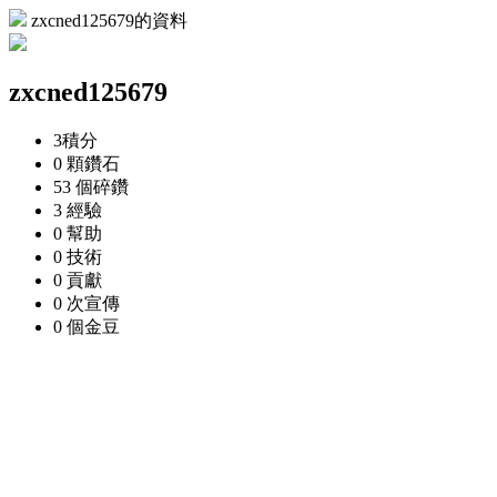
zxcned125679的資料
zxcned125679
3
積分
0 顆
鑽石
53 個
碎鑽
3
經驗
0
幫助
0
技術
0
貢獻
0 次
宣傳
0 個
金豆