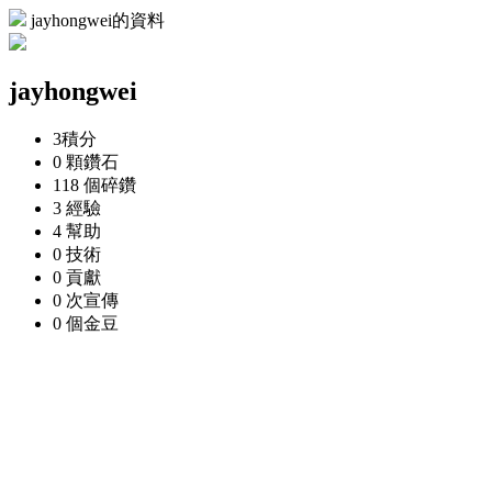
jayhongwei的資料
jayhongwei
3
積分
0 顆
鑽石
118 個
碎鑽
3
經驗
4
幫助
0
技術
0
貢獻
0 次
宣傳
0 個
金豆