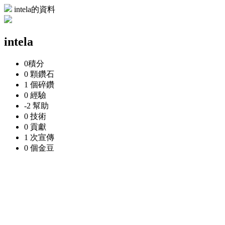
intela的資料
intela
0
積分
0 顆
鑽石
1 個
碎鑽
0
經驗
-2
幫助
0
技術
0
貢獻
1 次
宣傳
0 個
金豆