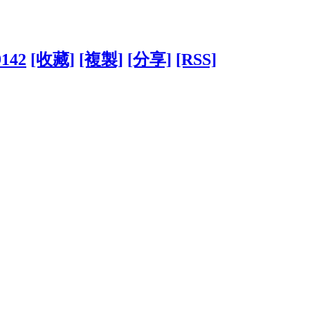
9142
[收藏]
[複製]
[分享]
[RSS]