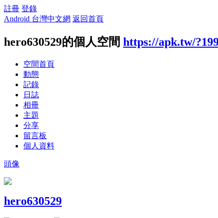
註冊
登錄
Android 台灣中文網
返回首頁
hero630529的個人空間
https://apk.tw/?19
空間首頁
動態
記錄
日誌
相冊
主題
分享
留言板
個人資料
頭像
hero630529