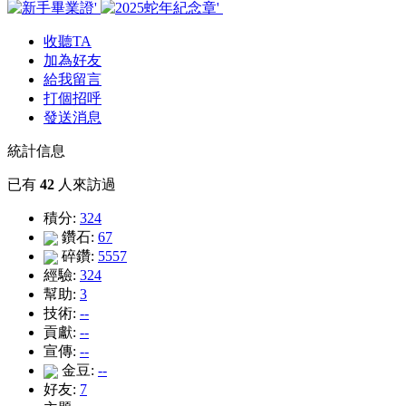
收聽TA
加為好友
給我留言
打個招呼
發送消息
統計信息
已有
42
人來訪過
積分:
324
鑽石:
67
碎鑽:
5557
經驗:
324
幫助:
3
技術:
--
貢獻:
--
宣傳:
--
金豆:
--
好友:
7