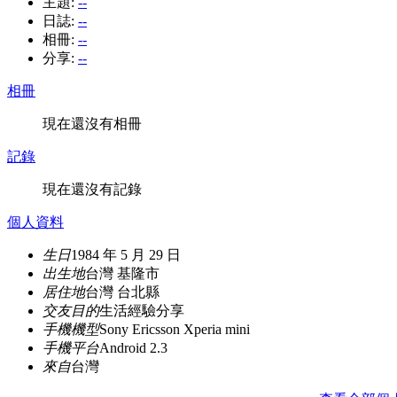
主題:
--
日誌:
--
相冊:
--
分享:
--
相冊
現在還沒有相冊
記錄
現在還沒有記錄
個人資料
生日
1984 年 5 月 29 日
出生地
台灣 基隆市
居住地
台灣 台北縣
交友目的
生活經驗分享
手機機型
Sony Ericsson Xperia mini
手機平台
Android 2.3
來自
台灣