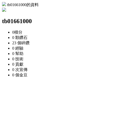
tb01661000的資料
tb01661000
0
積分
0 顆
鑽石
23 個
碎鑽
0
經驗
0
幫助
0
技術
0
貢獻
0 次
宣傳
0 個
金豆