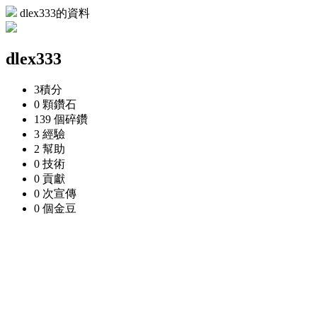
dlex333的資料
dlex333
3
積分
0 顆
鑽石
139 個
碎鑽
3
經驗
2
幫助
0
技術
0
貢獻
0 次
宣傳
0 個
金豆