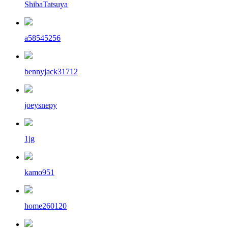
ShibaTatsuya
a58545256
bennyjack31712
joeysnepy
1jg
kamo951
home260120