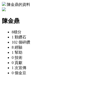
陳金鼎的資料
陳金鼎
8
積分
1 顆
鑽石
102 個
碎鑽
8
經驗
1
幫助
0
技術
0
貢獻
1 次
宣傳
0 個
金豆