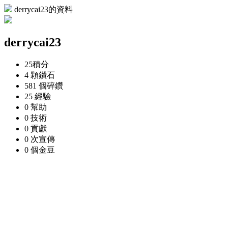
derrycai23的資料
derrycai23
25
積分
4 顆
鑽石
581 個
碎鑽
25
經驗
0
幫助
0
技術
0
貢獻
0 次
宣傳
0 個
金豆