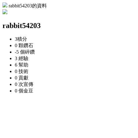
rabbit54203的資料
rabbit54203
3
積分
0 顆
鑽石
-5 個
碎鑽
3
經驗
6
幫助
0
技術
0
貢獻
0 次
宣傳
0 個
金豆