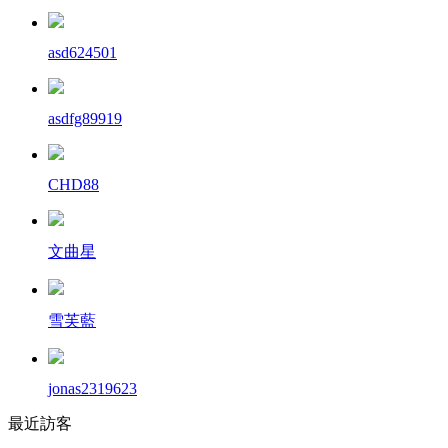
asd624501
asdfg89919
CHD88
文曲星
雪芙藍
jonas2319623
最近訪客