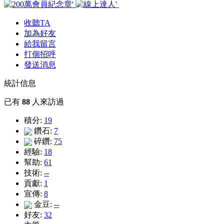
收聽TA
加為好友
給我留言
打個招呼
發送消息
統計信息
已有
88
人來訪過
積分:
19
鑽石:
7
碎鑽:
75
經驗:
18
幫助:
61
技術:
--
貢獻:
1
宣傳:
8
金豆:
--
好友:
32