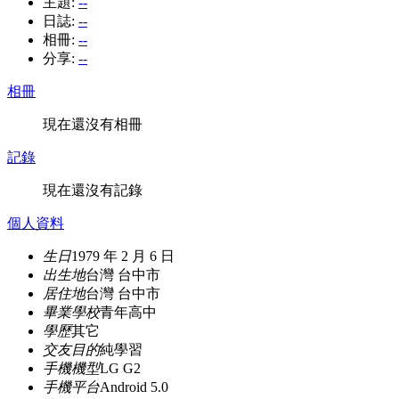
主題:
--
日誌:
--
相冊:
--
分享:
--
相冊
現在還沒有相冊
記錄
現在還沒有記錄
個人資料
生日
1979 年 2 月 6 日
出生地
台灣 台中市
居住地
台灣 台中市
畢業學校
青年高中
學歷
其它
交友目的
純學習
手機機型
LG G2
手機平台
Android 5.0