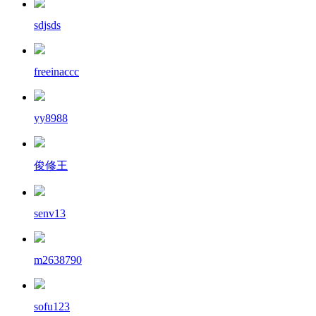
sdjsds
freeinaccc
yy8988
俊修王
senv13
m2638790
sofu123