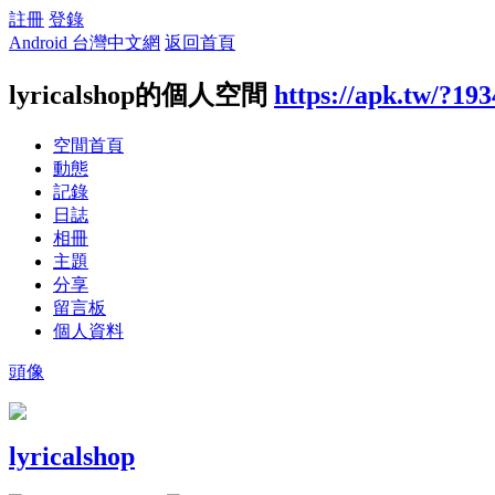
註冊
登錄
Android 台灣中文網
返回首頁
lyricalshop的個人空間
https://apk.tw/?19
空間首頁
動態
記錄
日誌
相冊
主題
分享
留言板
個人資料
頭像
lyricalshop