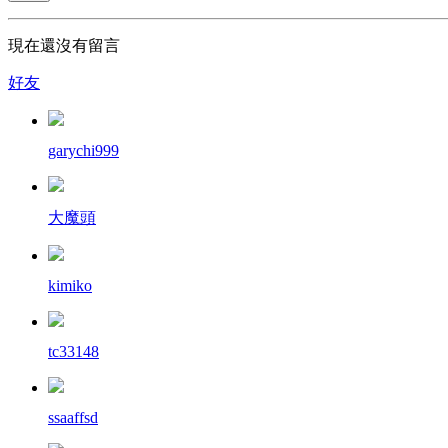
現在還沒有留言
好友
garychi999
大魔頭
kimiko
tc33148
ssaaffsd