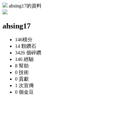
ahsing17的資料
ahsing17
146
積分
14 顆
鑽石
3426 個
碎鑽
146
經驗
8
幫助
0
技術
0
貢獻
1 次
宣傳
0 個
金豆