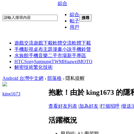
綜合
綜合
搜尋
帖子
用戶
遊戲交流
遊戲下載
軟體交流
軟體下載
手機影視
桌布主題
漫畫小說
手機鈴聲
水族館
手機音樂
二手市場
新手專區
HTC
Sony
Samsung
TWM
Huawei
MOTO
解密技術
繁化技術
Android 台灣中文網
›
部落格
›
隱私提醒
抱歉！由於 king1673
king1673
查看好友列表
|
加為好友
|
打個招呼
|
發送
活躍概況
用戶組:
A1 學習期