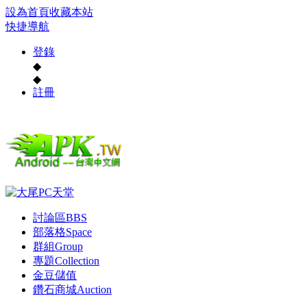
設為首頁
收藏本站
快捷導航
登錄
◆
◆
註冊
討論區
BBS
部落格
Space
群組
Group
專題
Collection
金豆儲值
鑽石商城
Auction