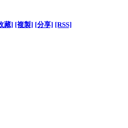
收藏]
[複製]
[分享]
[RSS]