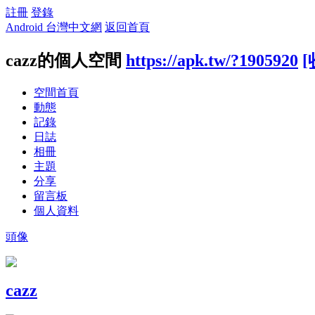
註冊
登錄
Android 台灣中文網
返回首頁
cazz的個人空間
https://apk.tw/?1905920
[
空間首頁
動態
記錄
日誌
相冊
主題
分享
留言板
個人資料
頭像
cazz