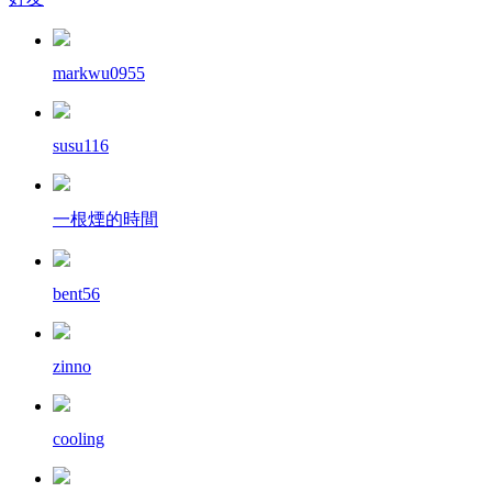
markwu0955
susu116
一根煙的時間
bent56
zinno
cooling