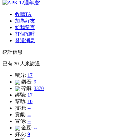
收聽TA
加為好友
給我留言
打個招呼
發送消息
統計信息
已有
70
人來訪過
積分:
17
鑽石:
9
碎鑽:
3370
經驗:
17
幫助:
10
技術:
--
貢獻:
--
宣傳:
--
金豆:
--
好友:
9