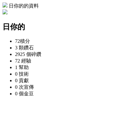
日你的的資料
日你的
72
積分
3 顆
鑽石
2925 個
碎鑽
72
經驗
1
幫助
0
技術
0
貢獻
0 次
宣傳
0 個
金豆