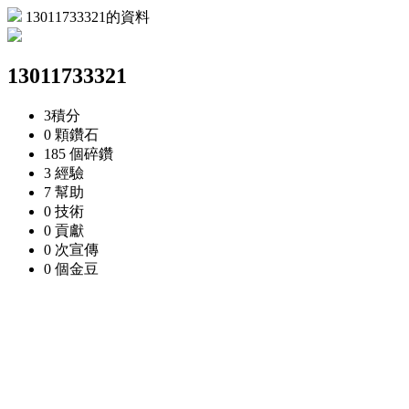
13011733321的資料
13011733321
3
積分
0 顆
鑽石
185 個
碎鑽
3
經驗
7
幫助
0
技術
0
貢獻
0 次
宣傳
0 個
金豆