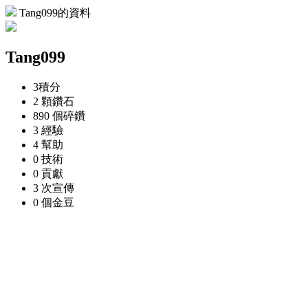
Tang099的資料
Tang099
3
積分
2 顆
鑽石
890 個
碎鑽
3
經驗
4
幫助
0
技術
0
貢獻
3 次
宣傳
0 個
金豆