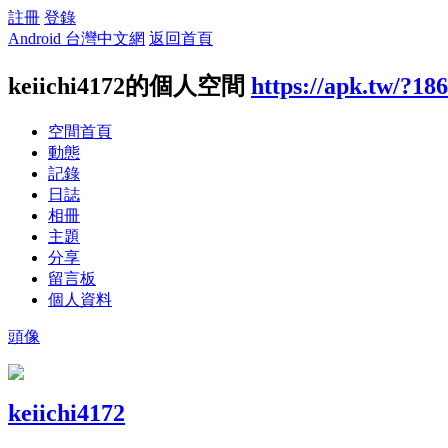
註冊
登錄
Android 台灣中文網
返回首頁
keiichi4172的個人空間
https://apk.tw/?18
空間首頁
動態
記錄
日誌
相冊
主題
分享
留言板
個人資料
頭像
keiichi4172