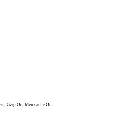
ries , Gzip On, Memcache On.