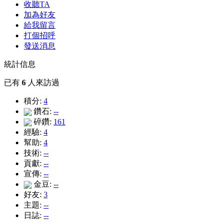
收聽TA
加為好友
給我留言
打個招呼
發送消息
統計信息
已有
6
人來訪過
積分:
4
鑽石:
--
碎鑽:
161
經驗:
4
幫助:
4
技術:
--
貢獻:
--
宣傳:
--
金豆:
--
好友:
3
主題:
--
日誌:
--