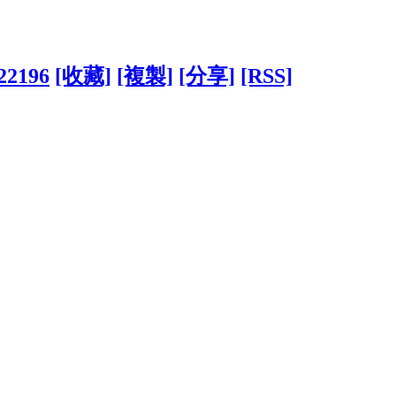
822196
[收藏]
[複製]
[分享]
[RSS]