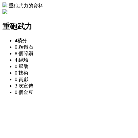
重砲武力的資料
重砲武力
4
積分
0 顆
鑽石
8 個
碎鑽
4
經驗
0
幫助
0
技術
0
貢獻
3 次
宣傳
0 個
金豆