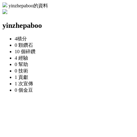
yinzhepaboo的資料
yinzhepaboo
4
積分
0 顆
鑽石
10 個
碎鑽
4
經驗
0
幫助
0
技術
1
貢獻
1 次
宣傳
0 個
金豆