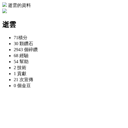
逝雲的資料
逝雲
71
積分
30 顆
鑽石
2943 個
碎鑽
68
經驗
54
幫助
2
技術
1
貢獻
21 次
宣傳
0 個
金豆