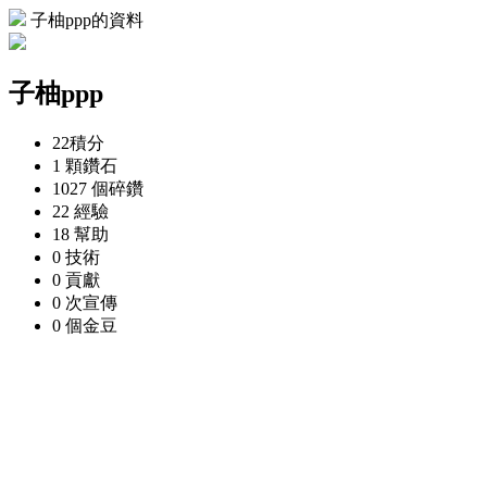
子柚ppp的資料
子柚ppp
22
積分
1 顆
鑽石
1027 個
碎鑽
22
經驗
18
幫助
0
技術
0
貢獻
0 次
宣傳
0 個
金豆