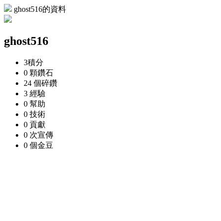
ghost516的資料
ghost516
3
積分
0 顆
鑽石
24 個
碎鑽
3
經驗
0
幫助
0
技術
0
貢獻
0 次
宣傳
0 個
金豆