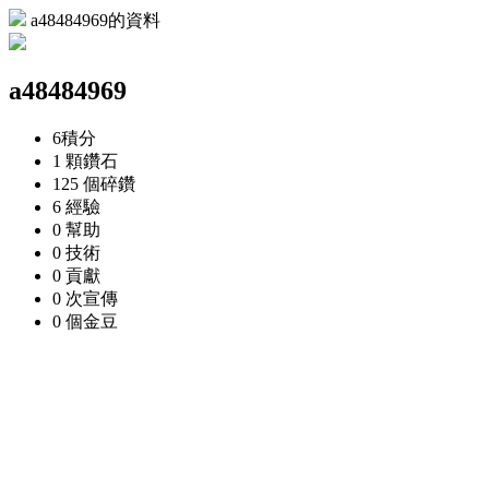
a48484969的資料
a48484969
6
積分
1 顆
鑽石
125 個
碎鑽
6
經驗
0
幫助
0
技術
0
貢獻
0 次
宣傳
0 個
金豆