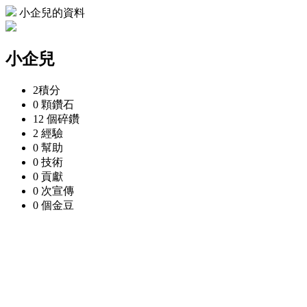
小企兒的資料
小企兒
2
積分
0 顆
鑽石
12 個
碎鑽
2
經驗
0
幫助
0
技術
0
貢獻
0 次
宣傳
0 個
金豆